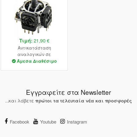
Τιμή:
21,90 €
Αντικατάσταση
αναλογικών σε
χειριστήριο PS4
Άμεσα Διαθέσιμο
Εγγραφείτε στα Newsletter
...και λάβετε
πρώτοι τα τελευταία νέα και προσφορές
Facebook
Youtube
Instagram